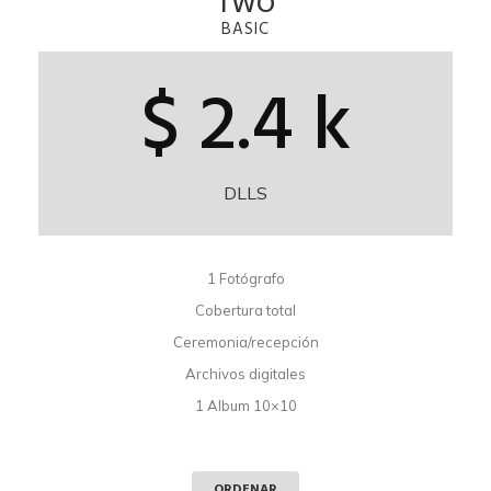
TWO
BASIC
$ 2.4 k
DLLS
1 Fotógrafo
Cobertura total
Ceremonia/recepción
Archivos digitales
1 Album 10×10
ORDENAR