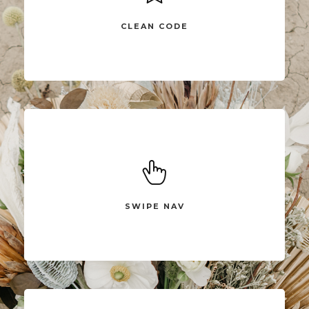
Compellingly reinvent 24/365 schemas rather than enterprise
systems enthusiastically
CLEAN CODE
SWIPE NAV
Compellingly reinvent 24/365 schemas rather than enterprise
systems enthusiastically
SWIPE NAV