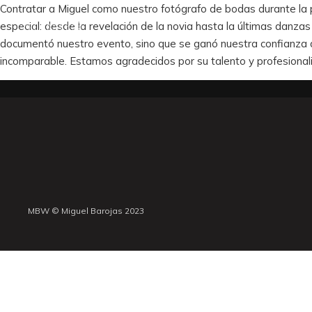
Contratar a Miguel como nuestro fotógrafo de bodas durante la 
especial: desde la revelación de la novia hasta la últimas danzas 
documentó nuestro evento, sino que se ganó nuestra confianza a l
incomparable. Estamos agradecidos por su talento y profesionali
MBW © Miguel Barojas 2023