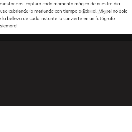
circunstancias, capturó cada momento mágico de nuestro día
ncluso cubriendo la merienda con tiempo adicional. Miguel no solo
PORTFOLIO
BLOG
 la belleza de cada instante lo convierte en un fotógrafo
 siempre!