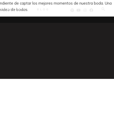
pendiente de captar los mejores momentos de nuestra boda. Una
 video de bodas.
PORTFOLIO
BLOG