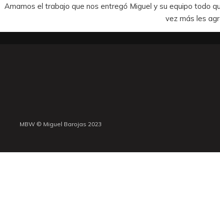
Amamos el trabajo que nos entregó Miguel y su equipo todo qu
vez más les agr
MBW © Miguel Barojas 2023