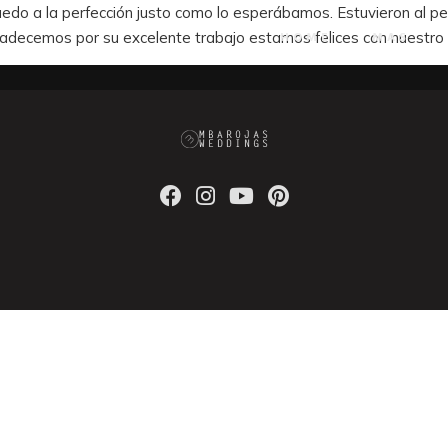
edo a la perfección justo como lo esperábamos. Estuvieron al 
adecemos por su excelente trabajo estamos felices con nuestro
HOME
MAS