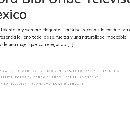
exico
a talentosa y siempre elegante Bibi Uribe, reconocida conductora
resencia lo llenó todo: clase, fuerza y una naturalidad impecable
ia de una mujer que, con elegancia […]
UANA
,
ESPECTACULOS
,
ESTUDIO VENEGAS
,
FOTOGRAFIA DE ESTUDIO
,
ARTISTA
,
FOTOS EN FONDO BLANCO
,
JOSE LUIS VENEGAS
,
EVISA
,
TELEVISA TIJUANA
,
VENEGAS & VENEGAS