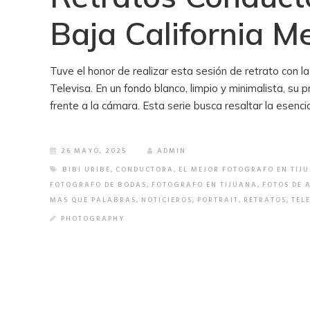
Baja California M
Tuve el honor de realizar esta sesión de retrato con l
Televisa. En un fondo blanco, limpio y minimalista, su p
frente a la cámara. Esta serie busca resaltar la esenc
26 MAYO, 2025
ADMIN
BIBI URIBE
,
CONDUCTORA
,
EL MEJOR FOTOGRAFO EN TIJ
FOTOGRAFO DE BODAS
,
FOTOGRAFO EN TIJUANA
,
FOTOS DE 
MAS QUE PALABRAS
,
NOTICIEROS
,
PORTRAIT
,
RETRATOS
,
TEL
PHOTOGRAPHY