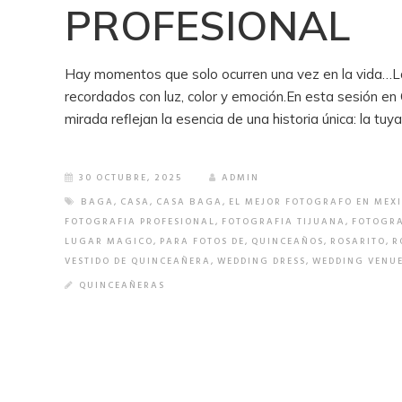
PROFESIONAL
Hay momentos que solo ocurren una vez en la vida…La 
recordados con luz, color y emoción.En esta sesión e
mirada reflejan la esencia de una historia única: la tuy
30 OCTUBRE, 2025
ADMIN
BAGA
,
CASA
,
CASA BAGA
,
EL MEJOR FOTOGRAFO EN MEX
FOTOGRAFIA PROFESIONAL
,
FOTOGRAFIA TIJUANA
,
FOTOGRA
LUGAR MAGICO
,
PARA FOTOS DE
,
QUINCEAÑOS
,
ROSARITO
,
R
VESTIDO DE QUINCEAÑERA
,
WEDDING DRESS
,
WEDDING VENU
QUINCEAÑERAS