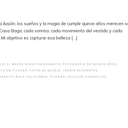
ilusión, los sueños y la magia de cumplir quince años merecen s
n Casa Baga, cada sonrisa, cada movimiento del vestido y cada
a.Mi objetivo es capturar esa belleza […]
ICO
,
EL MEJOR VENUE EN ROSARITO
,
FOTOGRAFIA DE QUINCE AÑOS
,
FO EN TIJUANA
,
FOTOS DE QUINCE
,
JARDIN DE EVENTOS
,
OSARITO BAJA CALIFORNIA
,
TIJUANA
,
VALLE DE GUADALUPE
,
E