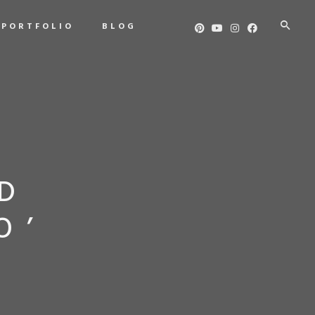
PORTFOLIO
BLOG
D
O’