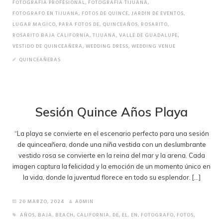
FOTOGRAFIA PROFESIONAL
,
FOTOGRAFIA TIJUANA
,
FOTOGRAFO EN TIJUANA
,
FOTOS DE QUINCE
,
JARDIN DE EVENTOS
,
LUGAR MAGICO
,
PARA FOTOS DE
,
QUINCEAÑOS
,
ROSARITO
,
ROSARITO BAJA CALIFORNIA
,
TIJUANA
,
VALLE DE GUADALUPE
,
VESTIDO DE QUINCEAÑERA
,
WEDDING DRESS
,
WEDDING VENUE
QUINCEAÑERAS
Sesión Quince Años Playa
“La playa se convierte en el escenario perfecto para una sesión
de quinceañera, donde una niña vestida con un deslumbrante
vestido rosa se convierte en la reina del mar y la arena. Cada
imagen captura la felicidad y la emoción de un momento único en
la vida, donde la juventud florece en todo su esplendor. […]
20 MARZO, 2024
ADMIN
AÑOS
,
BAJA
,
BEACH
,
CALIFORNIA
,
DE
,
EL
,
EN
,
FOTOGRAFO
,
FOTOS
,