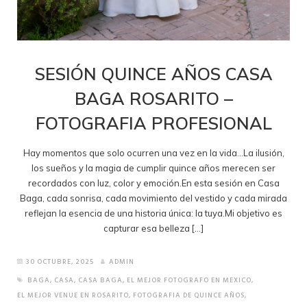
SESIÓN QUINCE AÑOS CASA
BAGA ROSARITO –
FOTOGRAFIA PROFESIONAL
Hay momentos que solo ocurren una vez en la vida…La ilusión,
los sueños y la magia de cumplir quince años merecen ser
recordados con luz, color y emoción.En esta sesión en Casa
Baga, cada sonrisa, cada movimiento del vestido y cada mirada
reflejan la esencia de una historia única: la tuya.Mi objetivo es
capturar esa belleza […]
30 OCTUBRE, 2025
ADMIN
BAGA
,
CASA
,
CASA BAGA
,
EL MEJOR FOTOGRAFO EN MEXICO
,
EL MEJOR VENUE EN ROSARITO
,
FOTOGRAFIA DE QUINCE AÑOS
,