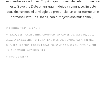
momentos inolvidables. Y qué mejor manera de celebrar que con
este Save the Date en un lugar mágico y romántico. En esta
ocasión, tuvimos el privilegio de presenciar un amor eterno en el
hermoso Hotel Las Rocas, con el majestuoso mar como […]
9 JUNIO, 2023
ADMIN
BAJA
,
BEST
,
CALIFORNIA
,
COMPROMISO
,
CONSEJOS
,
DATE
,
DE
,
DIJO
,
ELLA
,
ENGAGEMENT
,
HOTEL
,
LA
,
LAS
,
MEXICO
,
NOVIOS
,
PARA
,
PREVIA
,
QUE
,
REALIZACION
,
ROCAS
,
ROSARITO
,
SAVE
,
SAY
,
SESION
,
SESSION
,
SHE
,
SI
,
THE
,
VENUE
,
WEDDING
,
YES
PHOTOGRAPHY