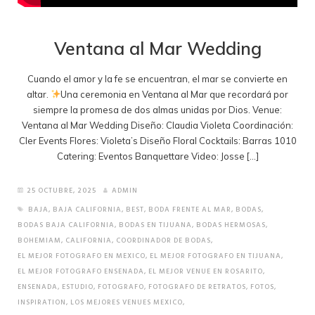
Ventana al Mar Wedding
Cuando el amor y la fe se encuentran, el mar se convierte en
altar.
Una ceremonia en Ventana al Mar que recordará por
siempre la promesa de dos almas unidas por Dios. Venue:
Ventana al Mar Wedding Diseño: Claudia Violeta Coordinación:
Cler Events Flores: Violeta’s Diseño Floral Cocktails: Barras 1010
Catering: Eventos Banquettare Video: Josse […]
25 OCTUBRE, 2025
ADMIN
BAJA
,
BAJA CALIFORNIA
,
BEST
,
BODA FRENTE AL MAR
,
BODAS
,
BODAS BAJA CALIFORNIA
,
BODAS EN TIJUANA
,
BODAS HERMOSAS
,
BOHEMIAM
,
CALIFORNIA
,
COORDINADOR DE BODAS
,
EL MEJOR FOTOGRAFO EN MEXICO
,
EL MEJOR FOTOGRAFO EN TIJUANA
,
EL MEJOR FOTOGRAFO ENSENADA
,
EL MEJOR VENUE EN ROSARITO
,
ENSENADA
,
ESTUDIO
,
FOTOGRAFO
,
FOTOGRAFO DE RETRATOS
,
FOTOS
,
INSPIRATION
,
LOS MEJORES VENUES MEXICO
,