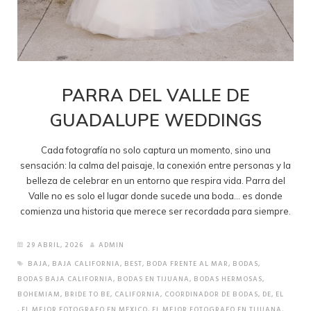
PARRA DEL VALLE DE
GUADALUPE WEDDINGS
Cada fotografía no solo captura un momento, sino una
sensación: la calma del paisaje, la conexión entre personas y la
belleza de celebrar en un entorno que respira vida. Parra del
Valle no es solo el lugar donde sucede una boda… es donde
comienza una historia que merece ser recordada para siempre.
29 ABRIL, 2026
ADMIN
BAJA
,
BAJA CALIFORNIA
,
BEST
,
BODA FRENTE AL MAR
,
BODAS
,
BODAS BAJA CALIFORNIA
,
BODAS EN TIJUANA
,
BODAS HERMOSAS
,
BOHEMIAM
,
BRIDE TO BE
,
CALIFORNIA
,
COORDINADOR DE BODAS
,
DE
,
EL
,
EL MEJOR FOTOGRAFO EN MEXICO
,
EL MEJOR FOTOGRAFO EN TIJUANA
,