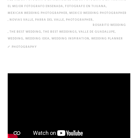
EL MEJOR FOTOGRAFO ENSENADA
,
FOTOGRAFO EN TIJUANA
,
MEXICAN WEDDING PHOTOGRAPHER
,
MEXICO WEDDING PHOTOGRAPHER
,
NOVIAS VALLE
,
PARRA DEL VALLE
,
PHOTOGRAPHER
,
ROSARITO WEDDING
,
THE BEST WEDDING
,
THE BEST WEDDINGS
,
VALLE DE GUADALUPE
,
WEDDING
,
WEDDING IDEA
,
WEDDING INSPIRATION
,
WEDDING PLANNER
PHOTOGRAPHY