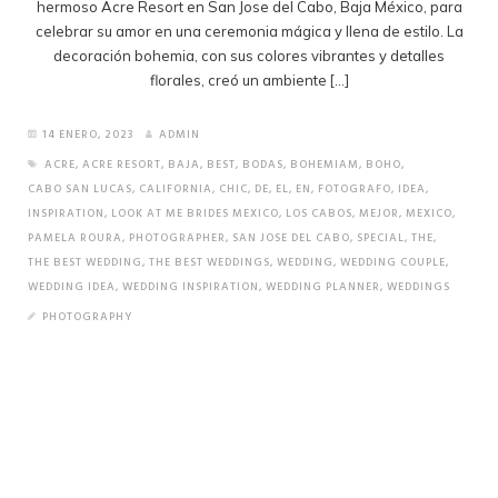
hermoso Acre Resort en San Jose del Cabo, Baja México, para
celebrar su amor en una ceremonia mágica y llena de estilo. La
decoración bohemia, con sus colores vibrantes y detalles
florales, creó un ambiente […]
14 ENERO, 2023
ADMIN
ACRE
,
ACRE RESORT
,
BAJA
,
BEST
,
BODAS
,
BOHEMIAM
,
BOHO
,
CABO SAN LUCAS
,
CALIFORNIA
,
CHIC
,
DE
,
EL
,
EN
,
FOTOGRAFO
,
IDEA
,
INSPIRATION
,
LOOK AT ME BRIDES MEXICO
,
LOS CABOS
,
MEJOR
,
MEXICO
,
PAMELA ROURA
,
PHOTOGRAPHER
,
SAN JOSE DEL CABO
,
SPECIAL
,
THE
,
THE BEST WEDDING
,
THE BEST WEDDINGS
,
WEDDING
,
WEDDING COUPLE
,
WEDDING IDEA
,
WEDDING INSPIRATION
,
WEDDING PLANNER
,
WEDDINGS
PHOTOGRAPHY