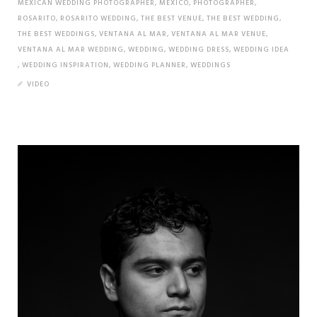
MEXICAN WEDDING PHOTOGRAPHER
,
MEXICO
,
PHOTOGRAPHER
,
ROSARITO
,
ROSARITO WEDDING
,
THE BEST VENUE
,
THE BEST WEDDING
,
THE BEST WEDDINGS
,
VENTANA AL MAR
,
VENTANA AL MAR VENUE
,
VENTANA AL MAR WEDDING
,
WEDDING
,
WEDDING DRESS
,
WEDDING IDEA
,
WEDDING INSPIRATION
,
WEDDING PLANNER
,
WEDDINGS
VIDEO