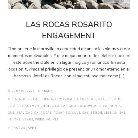
LAS ROCAS ROSARITO
ENGAGEMENT
El amor tiene la maravillosa capacidad de unir a las almas y crear
momentos inolvidables. Y qué mejor manera de celebrar que con
este Save the Date en un lugar mágico y romántico. En esta
ocasión, tuvimos el privilegio de presenciar un amor eterno en el
hermoso Hotel Las Rocas, con el majestuoso mar como […]
9 JUNIO, 2023
ADMIN
BAJA
,
BEST
,
CALIFORNIA
,
COMPROMISO
,
CONSEJOS
,
DATE
,
DE
,
DIJO
,
ELLA
,
ENGAGEMENT
,
HOTEL
,
LA
,
LAS
,
MEXICO
,
NOVIOS
,
PARA
,
PREVIA
,
QUE
,
REALIZACION
,
ROCAS
,
ROSARITO
,
SAVE
,
SAY
,
SESION
,
SESSION
,
SHE
,
SI
,
THE
,
VENUE
,
WEDDING
,
YES
PHOTOGRAPHY