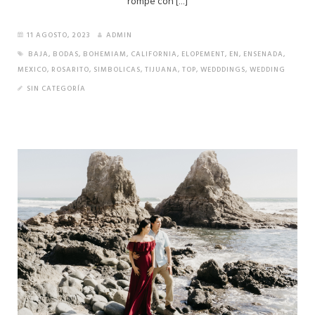
rompe con […]
11 AGOSTO, 2023
ADMIN
BAJA
,
BODAS
,
BOHEMIAM
,
CALIFORNIA
,
ELOPEMENT
,
EN
,
ENSENADA
,
MEXICO
,
ROSARITO
,
SIMBOLICAS
,
TIJUANA
,
TOP
,
WEDDDINGS
,
WEDDING
SIN CATEGORÍA