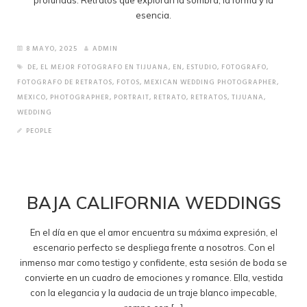
profundas. Retratos que exploran la sombra, la forma y la
esencia.
8 MAYO, 2025
ADMIN
DE
,
EL MEJOR FOTOGRAFO EN TIJUANA
,
EN
,
ESTUDIO
,
FOTOGRAFO
,
FOTOGRAFO DE RETRATOS
,
FOTOS
,
MEXICAN WEDDING PHOTOGRAPHER
,
MEXICO
,
PHOTOGRAPHER
,
PORTRAIT
,
RETRATO
,
RETRATOS
,
TIJUANA
,
WEDDING
PEOPLE
BAJA CALIFORNIA WEDDINGS
En el día en que el amor encuentra su máxima expresión, el
escenario perfecto se despliega frente a nosotros. Con el
inmenso mar como testigo y confidente, esta sesión de boda se
convierte en un cuadro de emociones y romance. Ella, vestida
con la elegancia y la audacia de un traje blanco impecable,