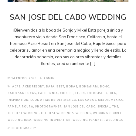
SAN JOSE DEL CABO WEDDING
¡Bienvenidos a la boda de Sonja y Mike! Esta pareja única y
aventurera viajó desde San Francisco, California, hasta el
hermoso Acre Resort en San Jose del Cabo, Baja México, para
celebrar su amor en una ceremonia mágica y llena de estilo. La
decoración bohemia, con sus colores vibrantes y detalles
florales, creó un ambiente […]
14 ENERO, 2023
ADMIN
ACRE
,
ACRE RESORT
,
BAJA
,
BEST
,
BODAS
,
BOHEMIAM
,
BOHO
,
CABO SAN LUCAS
,
CALIFORNIA
,
CHIC
,
DE
,
EL
,
EN
,
FOTOGRAFO
,
IDEA
,
INSPIRATION
,
LOOK AT ME BRIDES MEXICO
,
LOS CABOS
,
MEJOR
,
MEXICO
,
PAMELA ROURA
,
PHOTOGRAPHER
,
SAN JOSE DEL CABO
,
SPECIAL
,
THE
,
THE BEST WEDDING
,
THE BEST WEDDINGS
,
WEDDING
,
WEDDING COUPLE
,
WEDDING IDEA
,
WEDDING INSPIRATION
,
WEDDING PLANNER
,
WEDDINGS
PHOTOGRAPHY