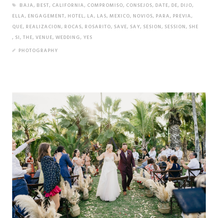
BAJA
,
BEST
,
CALIFORNIA
,
COMPROMISO
,
CONSEJOS
,
DATE
,
DE
,
DIJO
,
ELLA
,
ENGAGEMENT
,
HOTEL
,
LA
,
LAS
,
MEXICO
,
NOVIOS
,
PARA
,
PREVIA
,
QUE
,
REALIZACION
,
ROCAS
,
ROSARITO
,
SAVE
,
SAY
,
SESION
,
SESSION
,
SHE
,
SI
,
THE
,
VENUE
,
WEDDING
,
YES
PHOTOGRAPHY