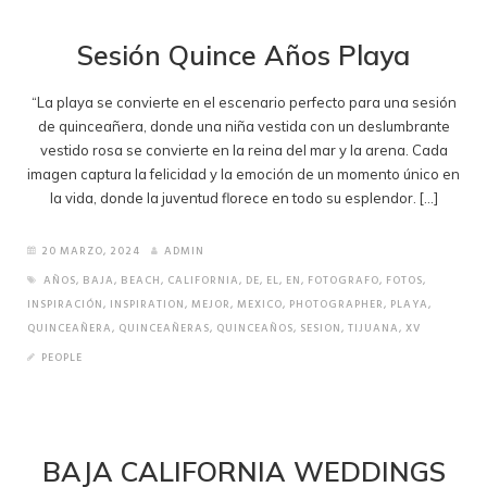
Sesión Quince Años Playa
“La playa se convierte en el escenario perfecto para una sesión
de quinceañera, donde una niña vestida con un deslumbrante
vestido rosa se convierte en la reina del mar y la arena. Cada
imagen captura la felicidad y la emoción de un momento único en
la vida, donde la juventud florece en todo su esplendor. […]
20 MARZO, 2024
ADMIN
AÑOS
,
BAJA
,
BEACH
,
CALIFORNIA
,
DE
,
EL
,
EN
,
FOTOGRAFO
,
FOTOS
,
INSPIRACIÓN
,
INSPIRATION
,
MEJOR
,
MEXICO
,
PHOTOGRAPHER
,
PLAYA
,
QUINCEAÑERA
,
QUINCEAÑERAS
,
QUINCEAÑOS
,
SESION
,
TIJUANA
,
XV
PEOPLE
BAJA CALIFORNIA WEDDINGS