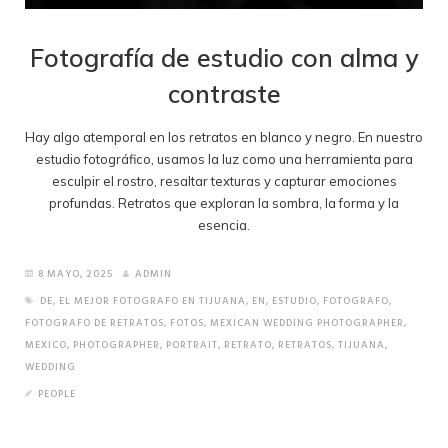
Fotografía de estudio con alma y
contraste
Hay algo atemporal en los retratos en blanco y negro. En nuestro
estudio fotográfico, usamos la luz como una herramienta para
esculpir el rostro, resaltar texturas y capturar emociones
profundas. Retratos que exploran la sombra, la forma y la
esencia.
8 MAYO, 2025
ADMIN
DE
,
EL MEJOR FOTOGRAFO EN TIJUANA
,
EN
,
ESTUDIO
,
FOTOGRAFO
,
FOTOGRAFO DE RETRATOS
,
FOTOS
,
MEXICAN WEDDING PHOTOGRAPHER
,
MEXICO
,
PHOTOGRAPHER
,
PORTRAIT
,
RETRATO
,
RETRATOS
,
TIJUANA
,
WEDDING
PEOPLE