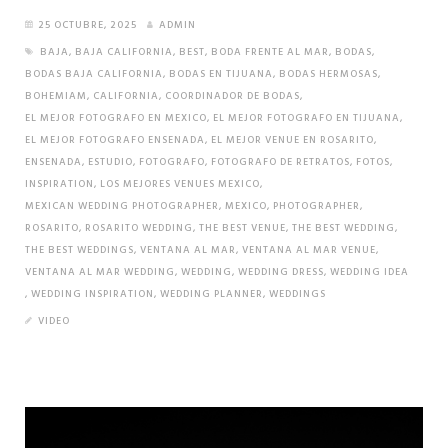
25 OCTUBRE, 2025
ADMIN
BAJA
,
BAJA CALIFORNIA
,
BEST
,
BODA FRENTE AL MAR
,
BODAS
,
BODAS BAJA CALIFORNIA
,
BODAS EN TIJUANA
,
BODAS HERMOSAS
,
BOHEMIAM
,
CALIFORNIA
,
COORDINADOR DE BODAS
,
EL MEJOR FOTOGRAFO EN MEXICO
,
EL MEJOR FOTOGRAFO EN TIJUANA
,
EL MEJOR FOTOGRAFO ENSENADA
,
EL MEJOR VENUE EN ROSARITO
,
ENSENADA
,
ESTUDIO
,
FOTOGRAFO
,
FOTOGRAFO DE RETRATOS
,
FOTOS
,
INSPIRATION
,
LOS MEJORES VENUES MEXICO
,
MEXICAN WEDDING PHOTOGRAPHER
,
MEXICO
,
PHOTOGRAPHER
,
ROSARITO
,
ROSARITO WEDDING
,
THE BEST VENUE
,
THE BEST WEDDING
,
THE BEST WEDDINGS
,
VENTANA AL MAR
,
VENTANA AL MAR VENUE
,
VENTANA AL MAR WEDDING
,
WEDDING
,
WEDDING DRESS
,
WEDDING IDEA
,
WEDDING INSPIRATION
,
WEDDING PLANNER
,
WEDDINGS
VIDEO