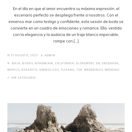
En el día en que el amor encuentra su máxima expresión, el
escenario perfecto se despliega frente a nosotros. Con el
inmenso mar como testigo y confidente, esta sesión de boda se
convierte en un cuadro de emociones y romance. Ella, vestida
con la elegancia y la audacia de un traje blanco impecable,
rompe con […]
11 AGOSTO, 2023
ADMIN
BAJA
,
BODAS
,
BOHEMIAM
,
CALIFORNIA
,
ELOPEMENT
,
EN
,
ENSENADA
,
MEXICO
,
ROSARITO
,
SIMBOLICAS
,
TIJUANA
,
TOP
,
WEDDDINGS
,
WEDDING
SIN CATEGORÍA