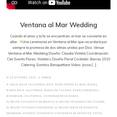
Ventana al Mar Wedding
Cuando el amor y la fe se encuentran, el mar se convierte en
altar.
Una ceremonia en Ventana al Mar que recordará por
siempre la promesa de dos almas unidas por Dios. Venue:
Ventana al Mar Wedding Diseño: Claudia Violeta Coordinación:
Cler Events Flores: Violeta’s Diseño Floral Cocktails: Barras 1010
Catering: Eventos Banquettare Video: Josse […]
25 OCTUBRE, 2025
ADMIN
BAJA
,
BAJA CALIFORNIA
,
BEST
,
BODA FRENTE AL MAR
,
BODAS
,
BODAS BAJA CALIFORNIA
,
BODAS EN TIJUANA
,
BODAS HERMOSAS
,
BOHEMIAM
,
CALIFORNIA
,
COORDINADOR DE BODAS
,
EL MEJOR FOTOGRAFO EN MEXICO
,
EL MEJOR FOTOGRAFO EN TIJUANA
,
EL MEJOR FOTOGRAFO ENSENADA
,
EL MEJOR VENUE EN ROSARITO
,
ENSENADA
,
ESTUDIO
,
FOTOGRAFO
,
FOTOGRAFO DE RETRATOS
,
FOTOS
,