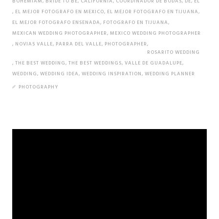
BOHEMIAM
,
BRIDE TO BE
,
CALIFORNIA
,
COORDINADOR DE BODAS
,
DE
,
EL
,
EL MEJOR FOTOGRAFO EN MEXICO
,
EL MEJOR FOTOGRAFO EN TIJUANA
,
EL MEJOR FOTOGRAFO ENSENADA
,
FOTOGRAFO EN TIJUANA
,
MEXICAN WEDDING PHOTOGRAPHER
,
MEXICO WEDDING PHOTOGRAPHER
,
NOVIAS VALLE
,
PARRA DEL VALLE
,
PHOTOGRAPHER
,
ROSARITO WEDDING
,
THE BEST WEDDING
,
THE BEST WEDDINGS
,
VALLE DE GUADALUPE
,
WEDDING
,
WEDDING IDEA
,
WEDDING INSPIRATION
,
WEDDING PLANNER
PHOTOGRAPHY