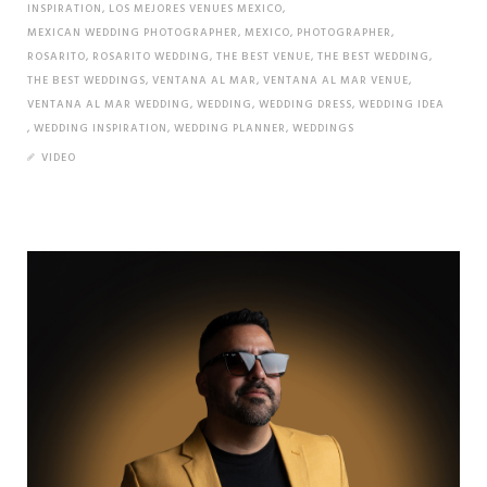
INSPIRATION
,
LOS MEJORES VENUES MEXICO
,
MEXICAN WEDDING PHOTOGRAPHER
,
MEXICO
,
PHOTOGRAPHER
,
ROSARITO
,
ROSARITO WEDDING
,
THE BEST VENUE
,
THE BEST WEDDING
,
THE BEST WEDDINGS
,
VENTANA AL MAR
,
VENTANA AL MAR VENUE
,
VENTANA AL MAR WEDDING
,
WEDDING
,
WEDDING DRESS
,
WEDDING IDEA
,
WEDDING INSPIRATION
,
WEDDING PLANNER
,
WEDDINGS
VIDEO