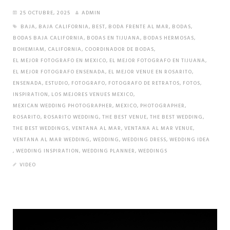
25 OCTUBRE, 2025
ADMIN
BAJA
,
BAJA CALIFORNIA
,
BEST
,
BODA FRENTE AL MAR
,
BODAS
,
BODAS BAJA CALIFORNIA
,
BODAS EN TIJUANA
,
BODAS HERMOSAS
,
BOHEMIAM
,
CALIFORNIA
,
COORDINADOR DE BODAS
,
EL MEJOR FOTOGRAFO EN MEXICO
,
EL MEJOR FOTOGRAFO EN TIJUANA
,
EL MEJOR FOTOGRAFO ENSENADA
,
EL MEJOR VENUE EN ROSARITO
,
ENSENADA
,
ESTUDIO
,
FOTOGRAFO
,
FOTOGRAFO DE RETRATOS
,
FOTOS
,
INSPIRATION
,
LOS MEJORES VENUES MEXICO
,
MEXICAN WEDDING PHOTOGRAPHER
,
MEXICO
,
PHOTOGRAPHER
,
ROSARITO
,
ROSARITO WEDDING
,
THE BEST VENUE
,
THE BEST WEDDING
,
THE BEST WEDDINGS
,
VENTANA AL MAR
,
VENTANA AL MAR VENUE
,
VENTANA AL MAR WEDDING
,
WEDDING
,
WEDDING DRESS
,
WEDDING IDEA
,
WEDDING INSPIRATION
,
WEDDING PLANNER
,
WEDDINGS
VIDEO