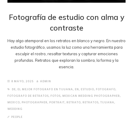
Fotografía de estudio con alma y
contraste
Hay algo atemporal en los retratos en blanco y negro. En nuestro
estudio fotográfico, usamos la luz como una herramienta para
esculpir el rostro, resaltar texturas y capturar emociones
profundas. Retratos que exploran la sombra, la forma y la
esencia.
8 MAYO, 2025
ADMIN
DE
,
EL MEJOR FOTOGRAFO EN TIJUANA
,
EN
,
ESTUDIO
,
FOTOGRAFO
,
FOTOGRAFO DE RETRATOS
,
FOTOS
,
MEXICAN WEDDING PHOTOGRAPHER
,
MEXICO
,
PHOTOGRAPHER
,
PORTRAIT
,
RETRATO
,
RETRATOS
,
TIJUANA
,
WEDDING
PEOPLE