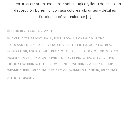
celebrar su amor en una ceremonia mágica y llena de estilo. La
decoración bohemia, con sus colores vibrantes y detalles
florales, creó un ambiente […]
14 ENERO, 2023
ADMIN
ACRE
,
ACRE RESORT
,
BAJA
,
BEST
,
BODAS
,
BOHEMIAM
,
BOHO
,
CABO SAN LUCAS
,
CALIFORNIA
,
CHIC
,
DE
,
EL
,
EN
,
FOTOGRAFO
,
IDEA
,
INSPIRATION
,
LOOK AT ME BRIDES MEXICO
,
LOS CABOS
,
MEJOR
,
MEXICO
,
PAMELA ROURA
,
PHOTOGRAPHER
,
SAN JOSE DEL CABO
,
SPECIAL
,
THE
,
THE BEST WEDDING
,
THE BEST WEDDINGS
,
WEDDING
,
WEDDING COUPLE
,
WEDDING IDEA
,
WEDDING INSPIRATION
,
WEDDING PLANNER
,
WEDDINGS
PHOTOGRAPHY