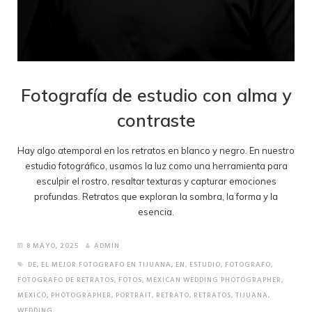
Fotografía de estudio con alma y
contraste
Hay algo atemporal en los retratos en blanco y negro. En nuestro
estudio fotográfico, usamos la luz como una herramienta para
esculpir el rostro, resaltar texturas y capturar emociones
profundas. Retratos que exploran la sombra, la forma y la
esencia.
8 MAYO, 2025
ADMIN
DE
,
EL MEJOR FOTOGRAFO EN TIJUANA
,
EN
,
ESTUDIO
,
FOTOGRAFO
,
FOTOGRAFO DE RETRATOS
,
FOTOS
,
MEXICAN WEDDING PHOTOGRAPHER
,
MEXICO
,
PHOTOGRAPHER
,
PORTRAIT
,
RETRATO
,
RETRATOS
,
TIJUANA
,
WEDDING