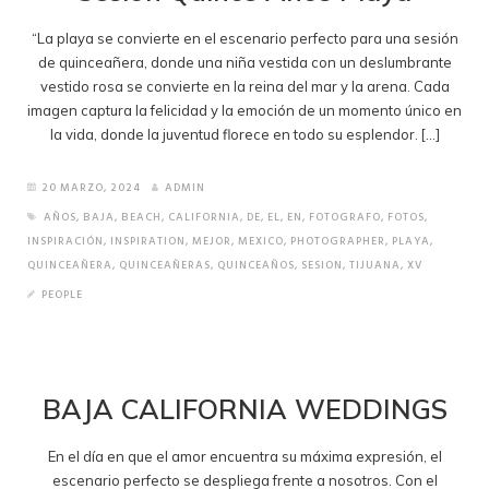
“La playa se convierte en el escenario perfecto para una sesión
de quinceañera, donde una niña vestida con un deslumbrante
vestido rosa se convierte en la reina del mar y la arena. Cada
imagen captura la felicidad y la emoción de un momento único en
la vida, donde la juventud florece en todo su esplendor. […]
20 MARZO, 2024
ADMIN
AÑOS
,
BAJA
,
BEACH
,
CALIFORNIA
,
DE
,
EL
,
EN
,
FOTOGRAFO
,
FOTOS
,
INSPIRACIÓN
,
INSPIRATION
,
MEJOR
,
MEXICO
,
PHOTOGRAPHER
,
PLAYA
,
QUINCEAÑERA
,
QUINCEAÑERAS
,
QUINCEAÑOS
,
SESION
,
TIJUANA
,
XV
PEOPLE
BAJA CALIFORNIA WEDDINGS
En el día en que el amor encuentra su máxima expresión, el
escenario perfecto se despliega frente a nosotros. Con el