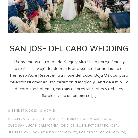
SAN JOSE DEL CABO WEDDING
¡Bienvenidos a la boda de Sonja y Mike! Esta pareja única y
aventurera viajó desde San Francisco, California, hasta el
hermoso Acre Resort en San Jose del Cabo, Baja México, para
celebrar su amor en una ceremonia mágica y llena de estilo. La
decoración bohemia, con sus colores vibrantes y detalles
florales, creó un ambiente […]
14 ENERO, 2023
ADMIN
ACRE
,
ACRE RESORT
,
BAJA
,
BEST
,
BODAS
,
BOHEMIAM
,
BOHO
,
CABO SAN LUCAS
,
CALIFORNIA
,
CHIC
,
DE
,
EL
,
EN
,
FOTOGRAFO
,
IDEA
,
INSPIRATION
,
LOOK AT ME BRIDES MEXICO
,
LOS CABOS
,
MEJOR
,
MEXICO
,