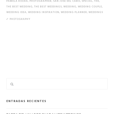
PAMELA ROURA
,
PHOTOGRAPHER
,
SAN JOSE DEL CABO
,
SPECIAL
,
THE
,
THE BEST WEDDING
,
THE BEST WEDDINGS
,
WEDDING
,
WEDDING COUPLE
,
WEDDING IDEA
,
WEDDING INSPIRATION
,
WEDDING PLANNER
,
WEDDINGS
PHOTOGRAPHY
ENTRADAS RECIENTES