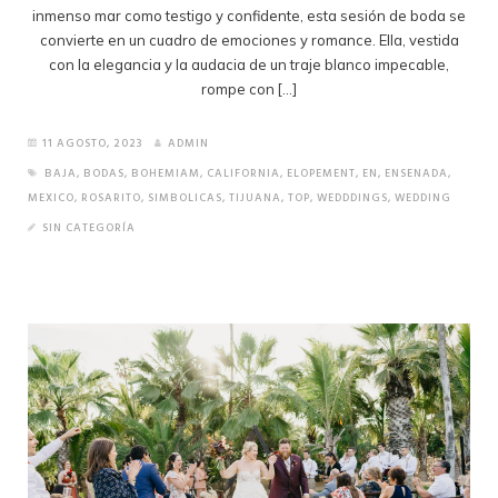
inmenso mar como testigo y confidente, esta sesión de boda se
convierte en un cuadro de emociones y romance. Ella, vestida
con la elegancia y la audacia de un traje blanco impecable,
rompe con […]
11 AGOSTO, 2023
ADMIN
BAJA
,
BODAS
,
BOHEMIAM
,
CALIFORNIA
,
ELOPEMENT
,
EN
,
ENSENADA
,
MEXICO
,
ROSARITO
,
SIMBOLICAS
,
TIJUANA
,
TOP
,
WEDDDINGS
,
WEDDING
SIN CATEGORÍA