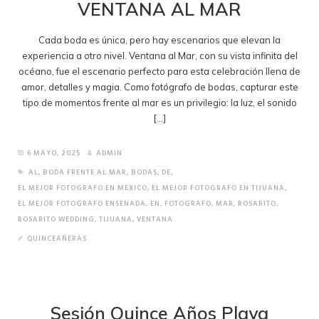
VENTANA AL MAR
Cada boda es única, pero hay escenarios que elevan la
experiencia a otro nivel. Ventana al Mar, con su vista infinita del
océano, fue el escenario perfecto para esta celebración llena de
amor, detalles y magia. Como fotógrafo de bodas, capturar este
tipo de momentos frente al mar es un privilegio: la luz, el sonido
[…]
6 MAYO, 2025
ADMIN
AL
,
BODA FRENTE AL MAR
,
BODAS
,
DE
,
EL MEJOR FOTOGRAFO EN MEXICO
,
EL MEJOR FOTOGRAFO EN TIJUANA
,
EL MEJOR FOTOGRAFO ENSENADA
,
EN
,
FOTOGRAFO
,
MAR
,
ROSARITO
,
ROSARITO WEDDING
,
TIJUANA
,
VENTANA
QUINCEAÑERAS
Sesión Quince Años Playa