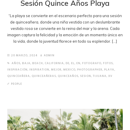
Sesión Quince Años Playa
“La playa se convierte en el escenario perfecto para una sesión
de quinceañera, donde una niña vestida con un deslumbrante
vestido rosa se convierte en la reina del mar y la arena. Cada
imagen captura la felicidad y la emoción de un momento único en
la vida, donde la juventud florece en todo su esplendor. […]
20 MARZO, 2024
ADMIN
AÑOS
,
BAJA
,
BEACH
,
CALIFORNIA
,
DE
,
EL
,
EN
,
FOTOGRAFO
,
FOTOS
,
INSPIRACIÓN
,
INSPIRATION
,
MEJOR
,
MEXICO
,
PHOTOGRAPHER
,
PLAYA
,
QUINCEAÑERA
,
QUINCEAÑERAS
,
QUINCEAÑOS
,
SESION
,
TIJUANA
,
XV
PEOPLE